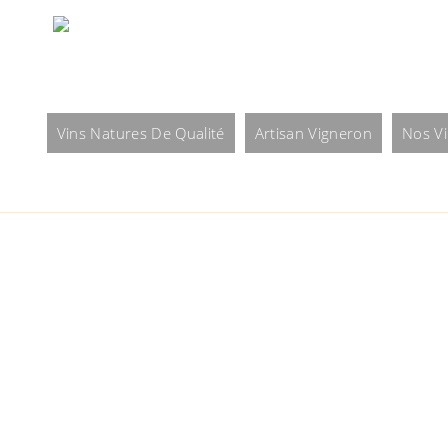
Vins Natures De Qualité
Artisan Vigneron
Nos V