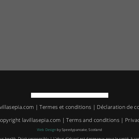
villasepia.com |
Termes et conditions
|
Déclaration de co
opyright lavillasepia.com |
Terms and conditions
|
Priva
Web Design
by Speedypancake, Scotland
our health. Drink responsibly | L'abus d'alcool est dangereux pour la santé, à