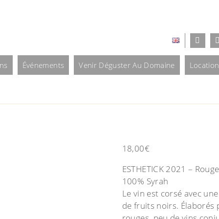
ins
Événements
Venir Déguster Au Domaine
Location
18,00
€
ESTHETICK 2021 – Rouge 
100% Syrah
Le vin est corsé avec une
de fruits noirs. Élaboré
rouges, peu de vins conj