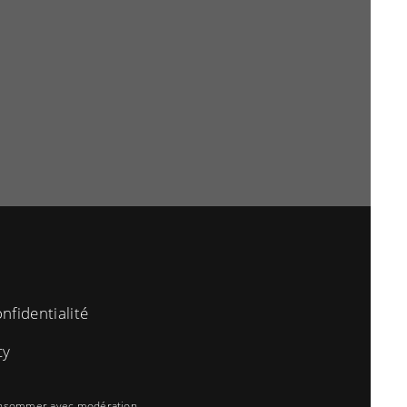
nfidentialité
cy
 consommer avec modération.