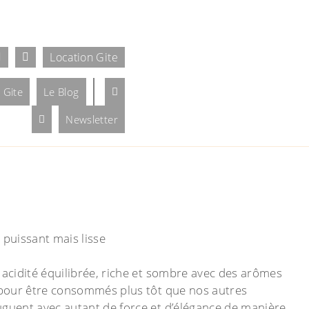
Location Gite
 Gite
Le Blog
Newsletter
puissant mais lisse
 acidité équilibrée, riche et sombre avec des arômes
s pour être consommés plus tôt que nos autres
uguent avec autant de force et d’élégance de manière